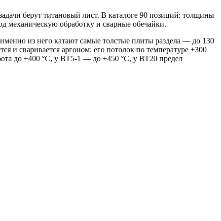
адачи берут титановый лист. В каталоге 90 позиций: толщины
под механическую обработку и сварные обечайки.
и именно из него катают самые толстые плиты раздела — до 130
тся и сваривается аргоном; его потолок по температуре +300
та до +400 °C, у ВТ5-1 — до +450 °C, у ВТ20 предел