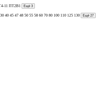
4-1
1
ПТ2В
1
Ещё 3
30
40
45
47
48
50
55
58
60
70
80
100
110
125
130
Ещё 27