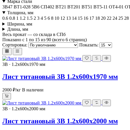
Марка стали
3В
47
ВТ1-0
28
5В
6
СП40
2
ВТ2
1
ВТ20
1
ВТ5
1
ВТ5-1
1
ОТ4-0
1
ОТ
Толщина, мм
0.6
0.8
1
1.2
1.5
2
3
4
5
6
8
10
12
13
14
15
16
17
18
20
22
24
25
28
Ширина, мм
Длина, мм
Весь прокат — со склада в СПб
Показано с 1 по 15 из 90 (всего 6 страниц)
Сортировка:
Показать:
3В · 1.2х600х1970 мм
Лист титановый 3В 1.2х600х1970 мм
2000 ₽
/кг
В наличии
3В · 1.2х600х2000 мм
Лист титановый 3В 1.2х600х2000 мм