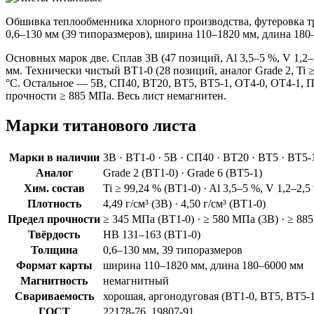
Обшивка теплообменника хлорного производства, футеровка тр
0,6–130 мм (39 типоразмеров), ширина 110–1820 мм, длина 18
Основных марок две. Сплав 3В (47 позиций, Al 3,5–5 %, V 1,2–
мм. Технически чистый ВТ1-0 (28 позиций, аналог Grade 2, Ti
°C. Остальное — 5В, СП40, ВТ20, ВТ5, ВТ5-1, ОТ4-0, ОТ4-1, 
прочности ≥ 885 МПа. Весь лист немагнитен.
Марки титанового листа
Марки в наличии
3В · ВТ1-0 · 5В · СП40 · ВТ20 · ВТ5 · ВТ5-
Аналог
Grade 2 (ВТ1-0) · Grade 6 (ВТ5-1)
Хим. состав
Ti ≥ 99,24 % (ВТ1-0) · Al 3,5–5 %, V 1,2–2,5
Плотность
4,49 г/см³ (3В) · 4,50 г/см³ (ВТ1-0)
Предел прочности
≥ 345 МПа (ВТ1-0) · ≥ 580 МПа (3В) · ≥ 88
Твёрдость
HB 131–163 (ВТ1-0)
Толщина
0,6–130 мм, 39 типоразмеров
Формат карты
ширина 110–1820 мм, длина 180–6000 мм
Магнитность
немагнитный
Свариваемость
хорошая, аргонодуговая (ВТ1-0, ВТ5, ВТ5-1
ГОСТ
22178-76, 19807-91