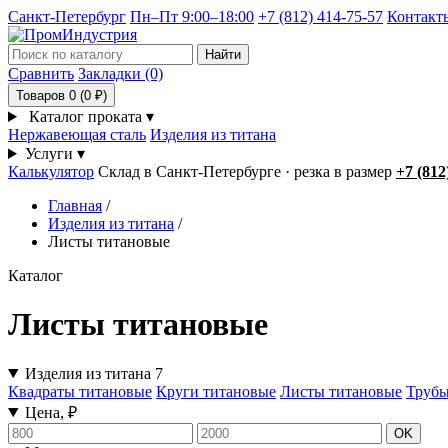
Санкт-Петербург
Пн–Пт 9:00–18:00
+7 (812) 414-75-57
Контакт
Найти
Сравнить
Закладки (0)
Товаров 0 (0 ₽)
Каталог проката
▾
Нержавеющая сталь
Изделия из титана
Услуги
▾
Калькулятор
Склад в Санкт-Петербурге · резка в размер
+7 (812
Главная
/
Изделия из титана
/
Листы титановые
Каталог
Листы титановые
Изделия из титана
7
Квадраты титановые
Круги титановые
Листы титановые
Трубы
Цена, ₽
OK