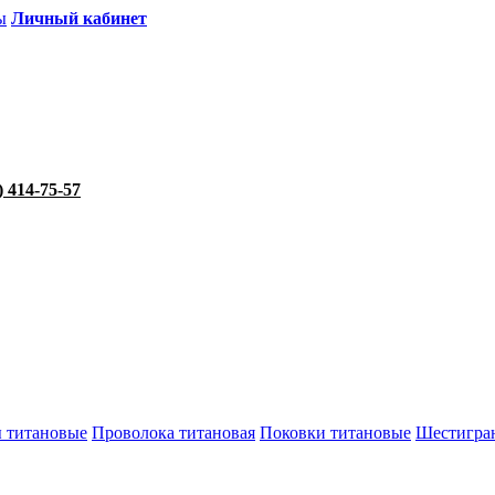
ы
Личный кабинет
) 414-75-57
 титановые
Проволока титановая
Поковки титановые
Шестигра