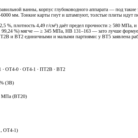
авильной ванны, корпус глубоководного аппарата — под такие з
0–6000 мм. Тонкие карты гнут и штампуют, толстые плиты идут 
2,5 %, плотность 4,49 г/см³) даёт предел прочности ≥ 580 МПа, 
 ≥ 99,24 %) мягче — ≥ 345 МПа, HB 131–163 — зато лучше формуе
ПТ2В и ВТ2 единичными и малыми партиями: у ВТ5 заявлена рабо
1 · ОТ4-0 · ОТ4-1 · ПТ2В · ВТ2
 % (3В)
5 МПа (ВТ20)
, ОТ4-1)