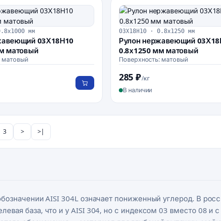
0.8х1000 мм
03Х18Н10 · 0.8х1250 мм
жавеющий 03Х18Н10
Рулон нержавеющий 03Х18
мм матовый
0.8х1250 мм матовый
: матовый
Поверхность: матовый
285 ₽
/кг
В наличии
3
>
>|
 обозначении AISI 304L означает пониженный углерод. В ро
левая база, что и у AISI 304, но с индексом 03 вместо 08 и 