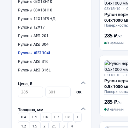
Рулоны 03Х18Н10
03Х18Н10 · 
Рулоны 08Х18Н10
Рулон нер
Рулоны 12Х15Г9НД
0.4х1000 
Поверхность
Рулоны 12Х17
285 ₽
Рулоны AISI 201
/кг
В наличии
Рулоны AISI 304
Рулоны AISI 304L
Рулоны AISI 316
Рулоны AISI 316L
03Х18Н10 · 
Рулоны AISI 430
Рулон нер
Цена, ₽
0.5х1000 
Рулоны матовые
Поверхность
OK
Рулоны шлифованные
285 ₽
/кг
Рулоны зеркальные
В наличии
Толщина, мм
0.4
0.5
0.6
0.7
0.8
1
1.2
1.5
2
2.5
3
4