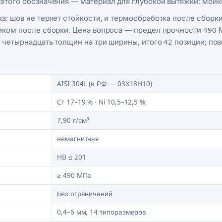
 этого обозначения — материал для глубокой вытяжки: мойк
а: шов не теряет стойкости, и термообработка после сборк
иком после сборки. Цена вопроса — предел прочности 490 М
 четырнадцать толщин на три ширины, итого 42 позиции; пов
AISI 304L (в РФ — 03Х18Н10)
Cr 17–19 % · Ni 10,5–12,5 %
7,90 г/см³
немагнитная
HB ≤ 201
≥ 490 МПа
без ограничений
0,4–6 мм, 14 типоразмеров