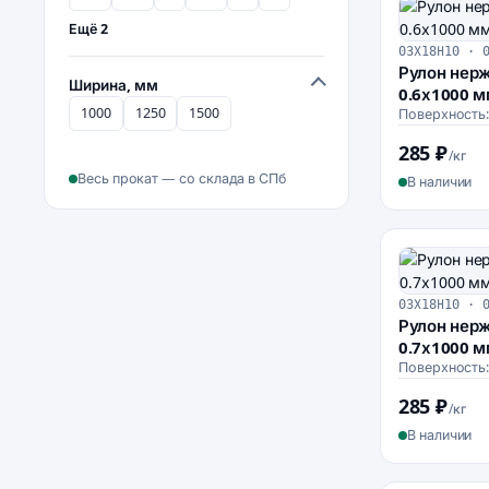
Ещё 2
03Х18Н10 · 
Рулон нер
Ширина, мм
0.6х1000 
1000
1250
1500
Поверхность
285 ₽
/кг
Весь прокат — со склада в СПб
В наличии
03Х18Н10 · 
Рулон нер
0.7х1000 
Поверхность
285 ₽
/кг
В наличии