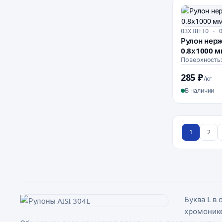
03Х18Н10 · 
Рулон нер
0.8х1000 
Поверхность
285 ₽
/кг
В наличии
1
2
Буква L в
хромонике