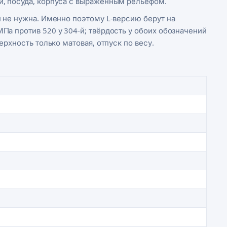
и, посуда, корпуса с выраженным рельефом.
и не нужна. Именно поэтому L-версию берут на
Па против 520 у 304-й; твёрдость у обоих обозначений
ерхность только матовая, отпуск по весу.