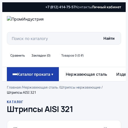
+7 (812) 414-75-57
Контакты
Личный кабинет
Найти
Сравнить
Закладки (0)
Товаров 0 (0 ₽)
Каталог проката
Нержавеющая сталь
Издел
▾
Главная
/
Нержавеющая сталь
/
Штрипсы нержавеющие
/
Штрипсы AISI 321
КАТАЛОГ
Штрипсы AISI 321