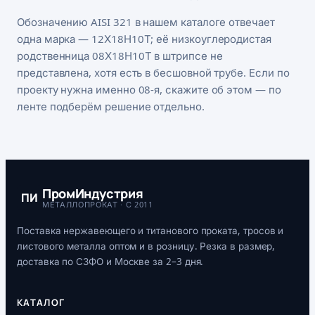
Обозначению AISI 321 в нашем каталоге отвечает
одна марка — 12Х18Н10Т; её низкоуглеродистая
родственница 08Х18Н10Т в штрипсе не
представлена, хотя есть в бесшовной трубе. Если по
проекту нужна именно 08-я, скажите об этом — по
ленте подберём решение отдельно.
ПромИндустрия
ПИ
МЕТАЛЛОПРОКАТ · С 2011
Поставка нержавеющего и титанового проката, тросов и
листового металла оптом и в розницу. Резка в размер,
доставка по СЗФО и Москве за 2–3 дня.
КАТАЛОГ