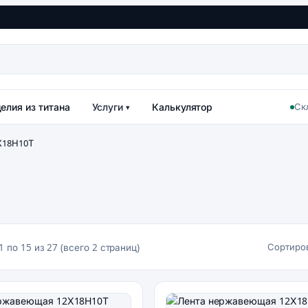
елия из титана
Услуги
Калькулятор
Ск
▾
Х18Н10Т
Сортиров
1 по 15 из 27 (всего 2 страниц)