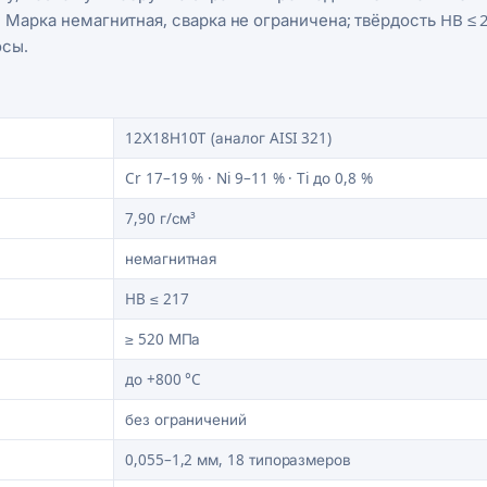
 Марка немагнитная, сварка не ограничена; твёрдость HB ≤ 
осы.
12Х18Н10Т (аналог AISI 321)
Cr 17–19 % · Ni 9–11 % · Ti до 0,8 %
7,90 г/см³
немагнитная
HB ≤ 217
≥ 520 МПа
до +800 °C
без ограничений
0,055–1,2 мм, 18 типоразмеров