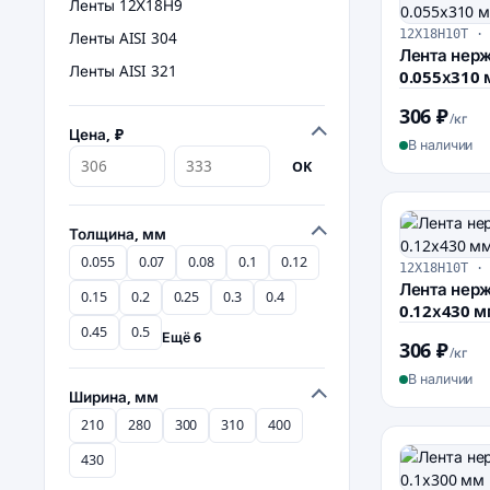
Ленты 12Х18Н9
12Х18Н10Т ·
Ленты AISI 304
Лента нер
Ленты AISI 321
0.055х310
306 ₽
/кг
Цена, ₽
В наличии
OK
Толщина, мм
0.055
0.07
0.08
0.1
0.12
12Х18Н10Т ·
Лента нер
0.15
0.2
0.25
0.3
0.4
0.12х430 
0.45
0.5
Ещё 6
306 ₽
/кг
В наличии
Ширина, мм
210
280
300
310
400
430