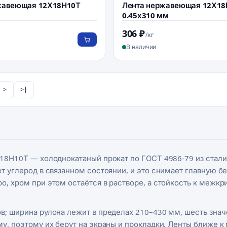
жавеющая 12Х18Н10Т
Лента нержавеющая 12Х18
0.45х310 мм
306 ₽
/кг
В наличии
>
>|
18Н10Т — холоднокатаный прокат по ГОСТ 4986-79 из стали, 
т углерод в связанном состоянии, и это снимает главную бе
о, хром при этом остаётся в растворе, а стойкость к межкр
в; ширина рулона лежит в пределах 210–430 мм, шесть значе
рму, поэтому их берут на экраны и прокладки. Ленты ближе