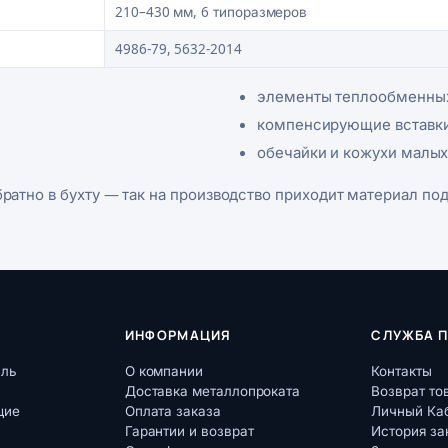
210–430 мм, 6 типоразмеров
4986-79, 5632-2014
элементы теплообменных
компенсирующие вставки
обечайки и кожухи малых
тно в бухту — так на производство приходит материал под 
ИНФОРМАЦИЯ
СЛУЖБА 
аль
О компании
Контакты
Доставка металлопроката
Возврат то
щие
Оплата заказа
Личный Ка
Гарантии и возврат
История за