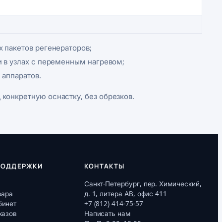
 пакетов регенераторов;
 в узлах с переменным нагревом;
 аппаратов.
конкретную оснастку, без обрезков.
ПОДДЕРЖКИ
КОНТАКТЫ
Санкт-Петербург, пер. Химический,
вара
д. 1, литера АВ, офис 411
бинет
+7 (812) 414-75-57
казов
Написать нам