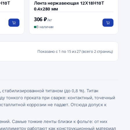
Н10Т
Лента нержавеющая 12Х18Н10Т
0.4х280 мм
306 ₽
/кг
В наличии
Показано с 1 по 15 из 27 (всего 2 страниц)
стабилизированной титаном (до 0,8 %). Титан
ду тонкого проката при сварке: контактный, точечный
исталлитной коррозии не падает. Отсюда допуск к
ний. Самые тонкие ленты близки к фольге: от них
 к миллиметру работают как конструкционный материал