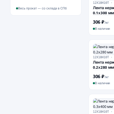
12Х18Н10Т ·
Лента нер
Весь прокат — со склада в СПб
0.1х300 мм
306 ₽
/кг
В наличии
12Х18Н10Т ·
Лента нер
0.2х280 мм
306 ₽
/кг
В наличии
12Х18Н10Т ·