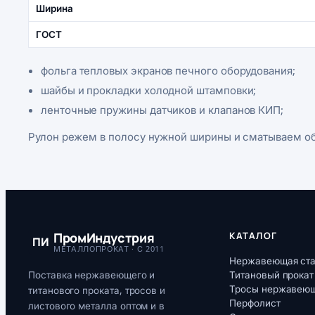
Ширина
ГОСТ
фольга тепловых экранов печного оборудования;
шайбы и прокладки холодной штамповки;
ленточные пружины датчиков и клапанов КИП;
Рулон режем в полосу нужной ширины и сматываем обра
ПромИндустрия
КАТАЛОГ
ПИ
МЕТАЛЛОПРОКАТ · С 2011
Нержавеющая ст
Поставка нержавеющего и
Титановый прокат
Тросы нержавею
титанового проката, тросов и
Перфолист
листового металла оптом и в