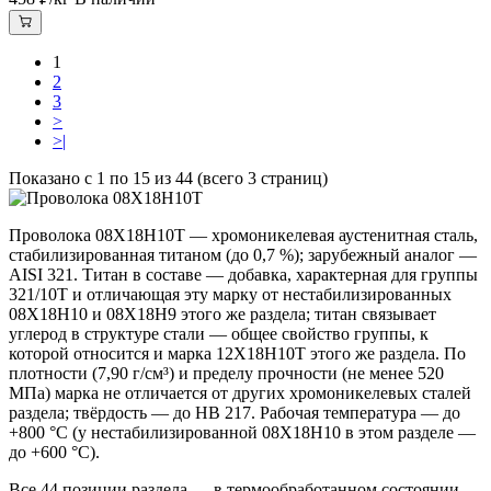
1
2
3
>
>|
Показано с 1 по 15 из 44 (всего 3 страниц)
Проволока 08Х18Н10Т — хромоникелевая аустенитная сталь,
стабилизированная титаном (до 0,7 %); зарубежный аналог —
AISI 321. Титан в составе — добавка, характерная для группы
321/10Т и отличающая эту марку от нестабилизированных
08Х18Н10 и 08Х18Н9 этого же раздела; титан связывает
углерод в структуре стали — общее свойство группы, к
которой относится и марка 12Х18Н10Т этого же раздела. По
плотности (7,90 г/см³) и пределу прочности (не менее 520
МПа) марка не отличается от других хромоникелевых сталей
раздела; твёрдость — до HB 217. Рабочая температура — до
+800 °C (у нестабилизированной 08Х18Н10 в этом разделе —
до +600 °C).
Все 44 позиции раздела — в термообработанном состоянии.