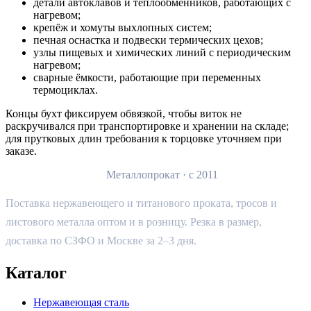
детали автоклавов и теплообменников, работающих с
нагревом;
крепёж и хомуты выхлопных систем;
печная оснастка и подвески термических цехов;
узлы пищевых и химических линий с периодическим
нагревом;
сварные ёмкости, работающие при переменных
термоциклах.
Концы бухт фиксируем обвязкой, чтобы виток не
раскручивался при транспортировке и хранении на складе;
для прутковых длин требования к торцовке уточняем при
заказе.
ПИ
ПромИндустрия
Металлопрокат · с 2011
Поставка нержавеющего и титанового проката, тросов и
листового металла оптом и в розницу. Резка в размер,
доставка по СЗФО и Москве за 2–3 дня.
Каталог
Нержавеющая сталь