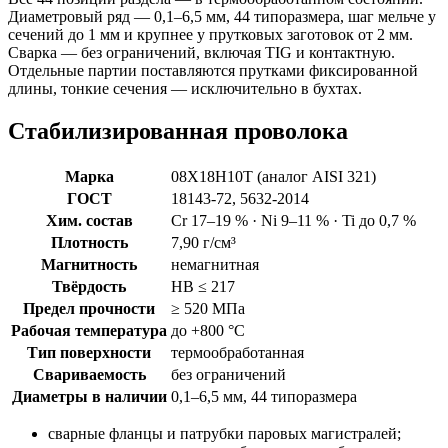
Диаметровый ряд — 0,1–6,5 мм, 44 типоразмера, шаг мельче у
сечений до 1 мм и крупнее у прутковых заготовок от 2 мм.
Сварка — без ограничений, включая TIG и контактную.
Отдельные партии поставляются прутками фиксированной
длины, тонкие сечения — исключительно в бухтах.
Стабилизированная проволока
Марка
08Х18Н10Т (аналог AISI 321)
ГОСТ
18143-72, 5632-2014
Хим. состав
Cr 17–19 % · Ni 9–11 % · Ti до 0,7 %
Плотность
7,90 г/см³
Магнитность
немагнитная
Твёрдость
HB ≤ 217
Предел прочности
≥ 520 МПа
Рабочая температура
до +800 °C
Тип поверхности
термообработанная
Свариваемость
без ограничений
Диаметры в наличии
0,1–6,5 мм, 44 типоразмера
сварные фланцы и патрубки паровых магистралей;