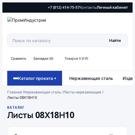
+7 (812) 414-75-57
Контакты
Личный кабинет
Найти
Сравнить
Закладки (0)
Товаров 0 (0 ₽)
Каталог проката
Нержавеющая сталь
Издел
▾
Главная
/
Нержавеющая сталь
/
Листы нержавеющие
/
Листы 08Х18Н10
КАТАЛОГ
Листы 08Х18Н10